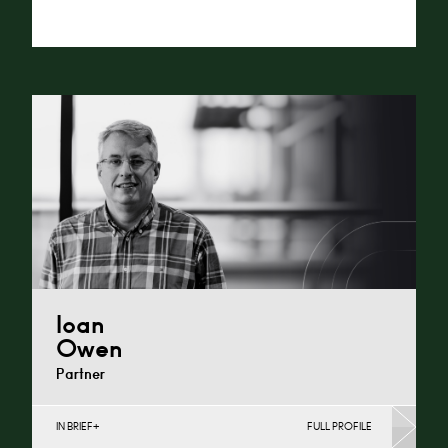
Alternative:
Ioan
Owen
Partner
IN BRIEF
FULL PROFILE
Infrastructure (Business), Infrastructure (Public Sector