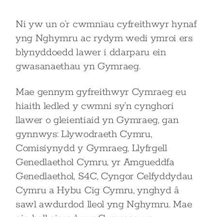
Ni yw un o’r cwmnïau cyfreithwyr hynaf
yng Nghymru ac rydym wedi ymroi ers
blynyddoedd lawer i ddarparu ein
gwasanaethau yn Gymraeg.
Mae gennym gyfreithwyr Cymraeg eu
hiaith ledled y cwmni sy’n cynghori
llawer o gleientiaid yn Gymraeg, gan
gynnwys: Llywodraeth Cymru,
Comisiynydd y Gymraeg, Llyfrgell
Genedlaethol Cymru, yr Amgueddfa
Genedlaethol, S4C, Cyngor Celfyddydau
Cymru a Hybu Cig Cymru, ynghyd â
sawl awdurdod lleol yng Nghymru. Mae