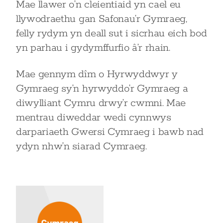
Mae llawer o’n cleientiaid yn cael eu
llywodraethu gan Safonau’r Gymraeg,
felly rydym yn deall sut i sicrhau eich bod
yn parhau i gydymffurfio â’r rhain.
Mae gennym dîm o Hyrwyddwyr y
Gymraeg sy’n hyrwyddo’r Gymraeg a
diwylliant Cymru drwy’r cwmni. Mae
mentrau diweddar wedi cynnwys
darpariaeth Gwersi Cymraeg i bawb nad
ydyn nhw’n siarad Cymraeg.