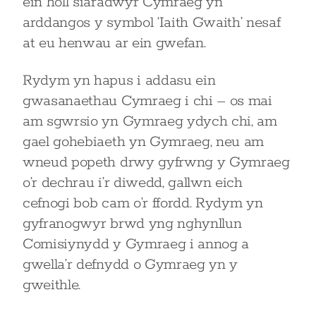
ein holl siaradwyr Cymraeg yn
arddangos y symbol ‘Iaith Gwaith’ nesaf
at eu henwau ar ein gwefan.
Rydym yn hapus i addasu ein
gwasanaethau Cymraeg i chi – os mai
am sgwrsio yn Gymraeg ydych chi, am
gael gohebiaeth yn Gymraeg, neu am
wneud popeth drwy gyfrwng y Gymraeg
o’r dechrau i’r diwedd, gallwn eich
cefnogi bob cam o’r ffordd. Rydym yn
gyfranogwyr brwd yng nghynllun
Comisiynydd y Gymraeg i annog a
gwella’r defnydd o Gymraeg yn y
gweithle.