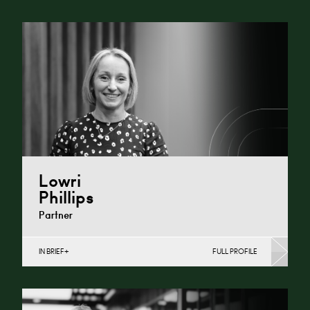
& Charities), Property Finance, Property Investment,
Property Portfolio Management, Regeneration &…
Cardiff
+44 29 2039 1752
Email
Lowri
Phillips
Partner
IN BRIEF
FULL PROFILE
Charity Law & Governance, Data Protection,
Employment & HR, Employment Contracts & Rights,
English Public Sector,…