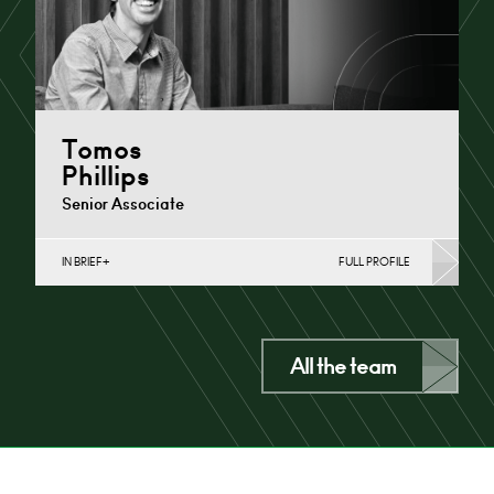
Tomos
Phillips
Senior Associate
IN BRIEF
FULL PROFILE
Compulsory Purchase & Compensation, English Public
Sector, Highways (Business), Highways (Public Sector
& Charities), Infrastructure (Public…
Cardiff
All the team
+44 29 2039 1787
Email