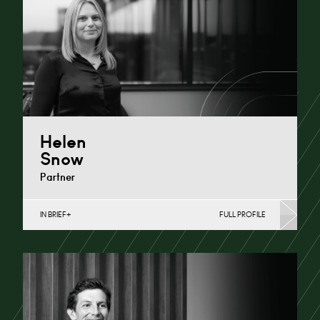
Cardiff
+44 29 2039 1758
Email
Helen
Snow
Partner
IN BRIEF
FULL PROFILE
Charity Law & Governance, Data Protection,
Employment & HR, Employment Contracts & Rights,
English Public Sector,…
Cardiff
+44 29 2039 1497
Email